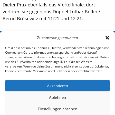
Dieter Prax ebenfalls das Viertelfinale, dort
verloren sie gegen das Doppel Lothar Bollin /
Bernd Brüsewitz mit 11:21 und 12:21.
Zustimmung verwalten
Sportverein Eidelstedt Hamburg von 1880 e. V.
Um dir ein optimales Erlebnis zu bieten, verwenden wir Technologien wie
Cookies, um Geräteinformationen zu speichern und/oder darauf
Redingskamp 25 22523 Hamburg
zuzugreifen. Wenn du diesen Technologien zustimmst, können wir Daten
wie das Surfverhalten oder eindeutige IDs auf dieser Website
badminton@sve-hamburg.de
verarbeiten. Wenn du deine Zustimmung nicht erteilst oder zurückziehst,
können bestimmte Merkmale und Funktionen beeinträchtigt werden.
Social
Akzeptieren
Ablehnen
Einstellungen ansehen
© 2026
Login